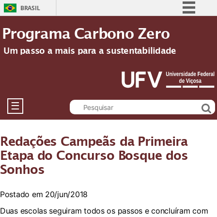
BRASIL
Simplifique!
Programa Carbono Zero
Comunica BR
Um passo a mais para a sustentabilidade
Participe
Acesso à informação
Legislação
Canais
☰
Redações Campeãs da Primeira
Etapa do Concurso Bosque dos
Sonhos
Postado em 20/jun/2018
Duas escolas seguiram todos os passos e concluíram com