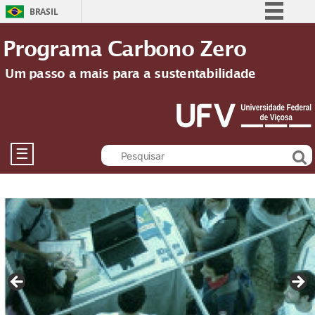
BRASIL
Simplifique!
Programa Carbono Zero
Comunica BR
Um passo a mais para a sustentabilidade
Participe
Acesso à informação
Legislação
Canais
☰