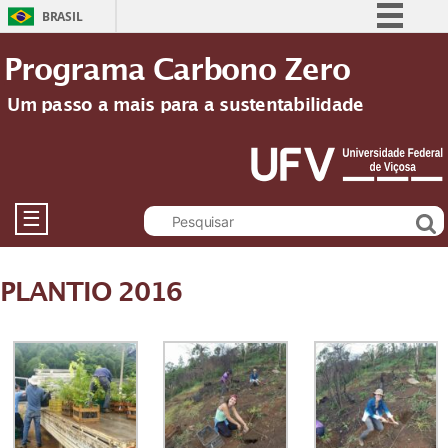
BRASIL
Simplifique!
Programa Carbono Zero
Comunica BR
Um passo a mais para a sustentabilidade
Participe
Acesso à informação
Legislação
Canais
☰
PLANTIO 2016