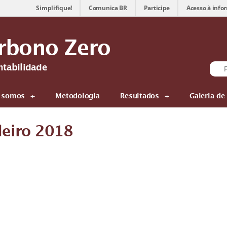
Simplifique!
Comunica BR
Participe
Acesso à info
rbono Zero
ntabilidade
 somos
Metodologia
Resultados
Galeria de
eiro 2018